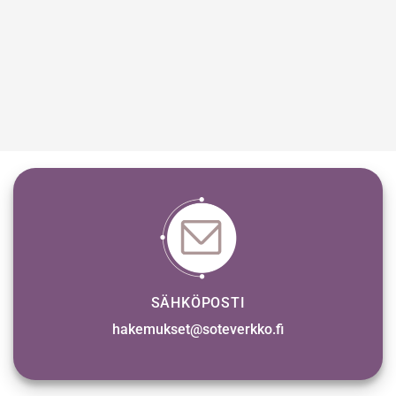
SÄHKÖPOSTI
hakemukset@soteverkko.fi