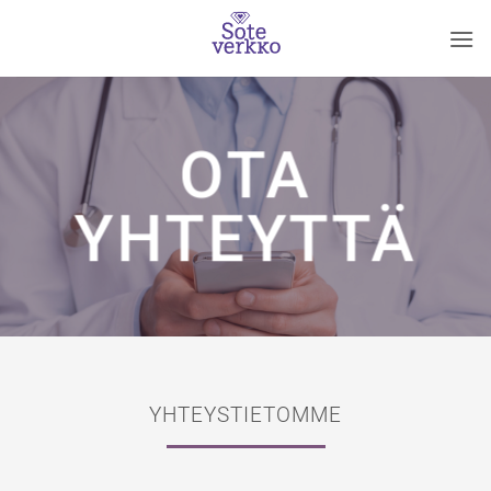
Skip
to
content
OTA
YHTEYTTÄ
YHTEYSTIETOMME