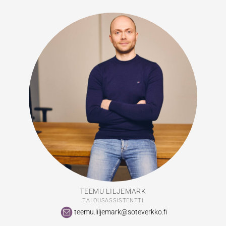
TEEMU LILJEMARK
TALOUSASSISTENTTI
teemu.liljemark@soteverkko.fi