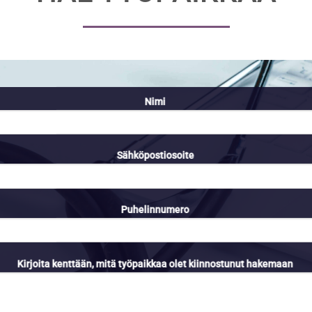
Nimi
Sähköpostiosoite
Puhelinnumero
Kirjoita kenttään, mitä työpaikkaa olet kiinnostunut hakemaan