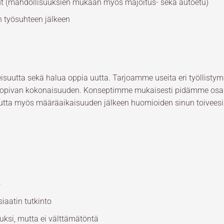
t (mahdollisuuksien mukaan myös majoitus- sekä autoetu)
 työsuhteen jälkeen
uutta sekä halua oppia uutta. Tarjoamme useita eri työllistym
 sopivan kokonaisuuden. Konseptimme mukaisesti pidämme osaa
utta myös määräaikaisuuden jälkeen huomioiden sinun toiveesi 
o
iaatin tutkinto
ksi, mutta ei välttämätöntä