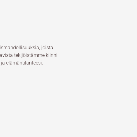
ismahdollisuuksia, joista
vista tekijöistämme kiinni
ja elämäntilanteesi.