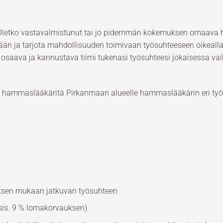
? Oletko vastavalmistunut tai jo pidemmän kokemuksen omaav
ään ja tarjota mahdollisuuden toimivaan työsuhteeseen oikealla p
 osaava ja kannustava tiimi tukenasi työsuhteesi jokaisessa va
ammaslääkäritä Pirkanmaan alueelle hammaslääkärin eri työt
ksen mukaan jatkuvan työsuhteen
sis. 9 % lomakorvauksen)