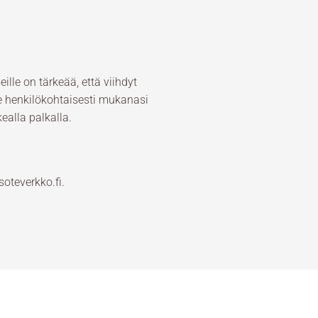
le on tärkeää, että viihdyt
e henkilökohtaisesti mukanasi
alla palkalla.
teverkko.fi.