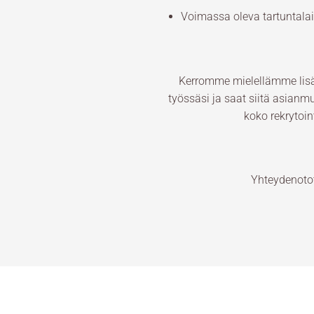
Voimassa oleva tartuntala
Kerromme mielellämme lisää
työssäsi ja saat siitä asian
koko rekrytoi
Yhteydenoto