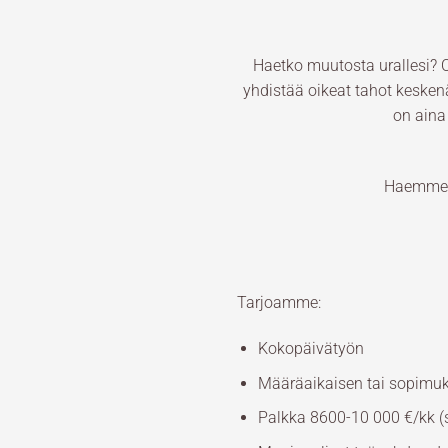
Haetko muutosta urallesi
yhdistää oikeat tahot kesken
on aina
Haemme h
Tarjoamme:
Kokopäivätyön
Määräaikaisen tai sopimu
Palkka 8600-10 000 €/kk (