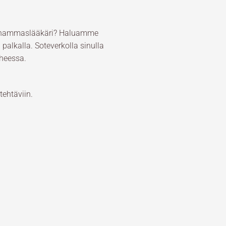
a hammaslääkäri? Haluamme
alkalla. Soteverkolla sinulla
iheessa.
ehtäviin.