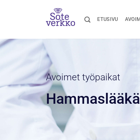
Skip
to
content
ETUSIVU
AVOIM
Avoimet työpaikat
Hammaslääkär