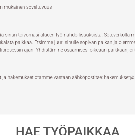
in mukainen soveltuvuus
 sinun toivomasi alueen työmahdollisuuksista. Soteverkolla meil
mukaista palkkaa. Etsimme juuri sinulle sopivan paikan ja olemm
ntiprosessin ajan. Yhdistämme osaamisesi oikeaan paikkaan, oike
t ja hakemukset otamme vastaan sähköpostitse: hakemukset@so
HAE TYÖPAIKKAA