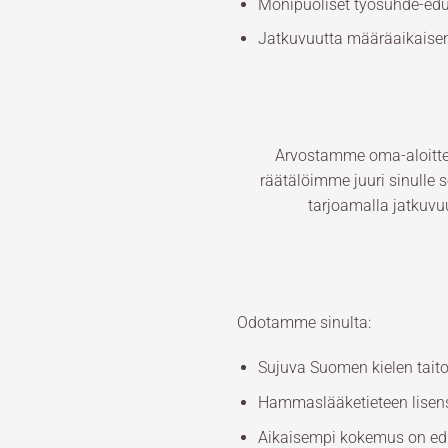
Monipuoliset työsuhde-edu
Jatkuvuutta määräaikaisen
Arvostamme oma-aloitteis
räätälöimme juuri sinulle
tarjoamalla jatkuvu
Odotamme sinulta:
Sujuva Suomen kielen tait
Hammaslääketieteen lisens
Aikaisempi kokemus on edu