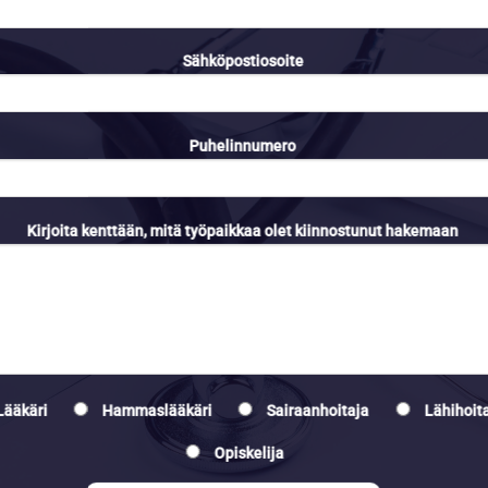
Sähköpostiosoite
Puhelinnumero
Kirjoita kenttään, mitä työpaikkaa olet kiinnostunut hakemaan
Lääkäri
Hammaslääkäri
Sairaanhoitaja
Lähihoit
Opiskelija