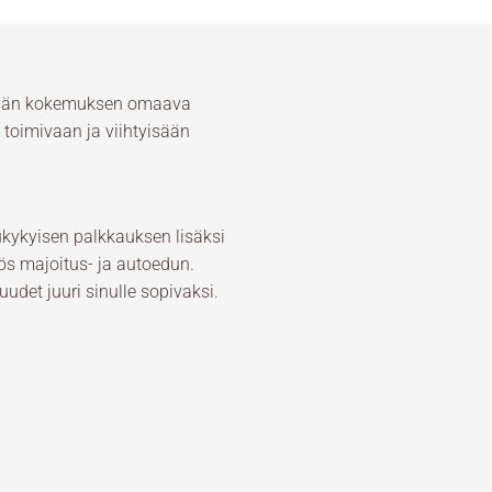
emmän kokemuksen omaava
toimivaan ja viihtyisään
kykyisen palkkauksen lisäksi
ös majoitus- ja autoedun.
udet juuri sinulle sopivaksi.