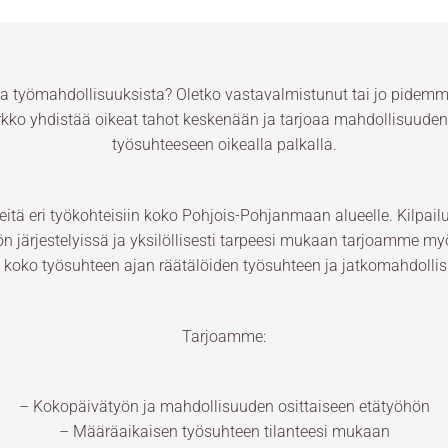
sta työmahdollisuuksista? Oletko vastavalmistunut tai jo pid
ko yhdistää oikeat tahot keskenään ja tarjoaa mahdollisuuden 
työsuhteeseen oikealla palkalla.
ä eri työkohteisiin koko Pohjois-Pohjanmaan alueelle. Kilpailu
järjestelyissä ja yksilöllisesti tarpeesi mukaan tarjoamme my
 koko työsuhteen ajan räätälöiden työsuhteen ja jatkomahdollisu
Tarjoamme:
– Kokopäivätyön ja mahdollisuuden osittaiseen etätyöhön
– Määräaikaisen työsuhteen tilanteesi mukaan