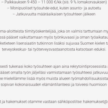
– Palkkauksen 9 450 – 11 000 €/kk (sis. 9 % lomakorvauksen)
– Monipuoliset työsuhde-edut, kuten asunto- ja autoetu
– Jatkuvuutta määräaikaisen työsuhteen jälkeen
a-aloitteista tiimityöskentelijää, joka on valmis tarttumaan 
vissä pääset vaikuttamaan myös työnkuvaasi ja oman työaikata
etieteen lisensiaatin tutkinnon lisäksi sujuvaa Suomen kielen 
terveyskeskus- tai työterveysvastaanotosta katsotaan eduksi.
esti tukenasi koko työsuhteen ajan aina rekrytointiprosessista a
set omalla työn jäljelläsi varmistamaan työsuhteesi jatkuvuu
e mielellämme lisää myös muista alueen työmahdollisuuksista, 
e sopivan kokonaisuuden elämäntilanteesi ja toiveesi huomioon 
t ja hakemukset otamme vastaan sähköpostitse: hakemukset@so