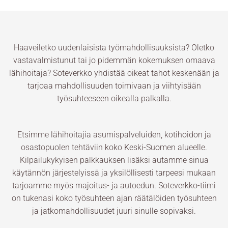
Haaveiletko uudenlaisista työmahdollisuuksista? Oletko
vastavalmistunut tai jo pidemmän kokemuksen omaava
lähihoitaja? Soteverkko yhdistää oikeat tahot keskenään ja
tarjoaa mahdollisuuden toimivaan ja viihtyisään
työsuhteeseen oikealla palkalla.
Etsimme lähihoitajia asumispalveluiden, kotihoidon ja
osastopuolen tehtäviin koko Keski-Suomen alueelle.
Kilpailukykyisen palkkauksen lisäksi autamme sinua
käytännön järjestelyissä ja yksilöllisesti tarpeesi mukaan
tarjoamme myös majoitus- ja autoedun. Soteverkko-tiimi
on tukenasi koko työsuhteen ajan räätälöiden työsuhteen
ja jatkomahdollisuudet juuri sinulle sopivaksi.