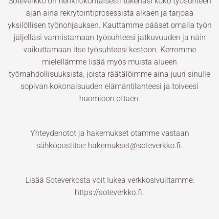
Soteverkko on henkilökohtaisesti tukenasi koko työsuhteen
ajan aina rekrytointiprosessista alkaen ja tarjoaa
yksilöllisen työnohjauksen. Kauttamme pääset omalla työn
jäljelläsi varmistamaan työsuhteesi jatkuvuuden ja näin
vaikuttamaan itse työsuhteesi kestoon. Kerromme
mielellämme lisää myös muista alueen
työmahdollisuuksista, joista räätälöimme aina juuri sinulle
sopivan kokonaisuuden elämäntilanteesi ja toiveesi
huomioon ottaen.
Yhteydenotot ja hakemukset otamme vastaan
sähköpostitse: hakemukset@soteverkko.fi.
Lisää Soteverkosta voit lukea verkkosivuiltamme:
https://soteverkko.fi.