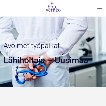
Skip
to
content
Avoimet työpaikat
Lähihoitaja – Uusimaa