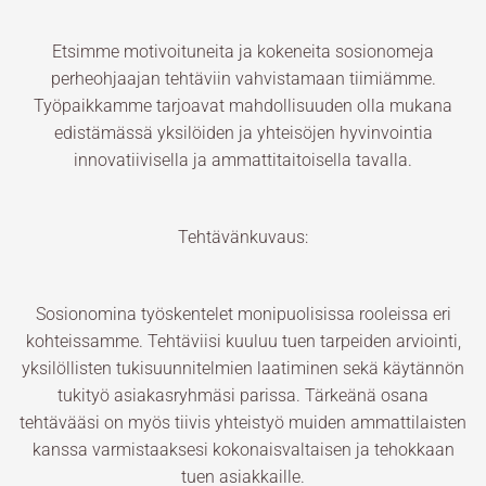
Etsimme motivoituneita ja kokeneita sosionomeja
perheohjaajan tehtäviin vahvistamaan tiimiämme.
Työpaikkamme tarjoavat mahdollisuuden olla mukana
edistämässä yksilöiden ja yhteisöjen hyvinvointia
innovatiivisella ja ammattitaitoisella tavalla.
Tehtävänkuvaus:
Sosionomina työskentelet monipuolisissa rooleissa eri
kohteissamme. Tehtäviisi kuuluu tuen tarpeiden arviointi,
yksilöllisten tukisuunnitelmien laatiminen sekä käytännön
tukityö asiakasryhmäsi parissa. Tärkeänä osana
tehtävääsi on myös tiivis yhteistyö muiden ammattilaisten
kanssa varmistaaksesi kokonaisvaltaisen ja tehokkaan
tuen asiakkaille.