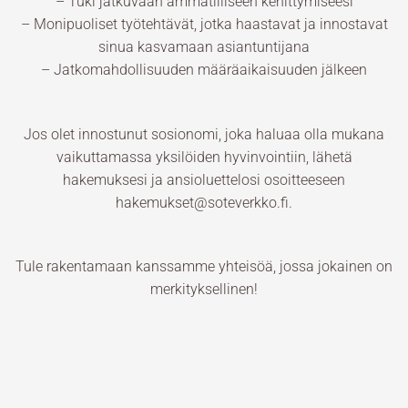
– Tuki jatkuvaan ammatilliseen kehittymiseesi
– Monipuoliset työtehtävät, jotka haastavat ja innostavat
sinua kasvamaan asiantuntijana
– Jatkomahdollisuuden määräaikaisuuden jälkeen
Jos olet innostunut sosionomi, joka haluaa olla mukana
vaikuttamassa yksilöiden hyvinvointiin, lähetä
hakemuksesi ja ansioluettelosi osoitteeseen
hakemukset@soteverkko.fi.
Tule rakentamaan kanssamme yhteisöä, jossa jokainen on
merkityksellinen!